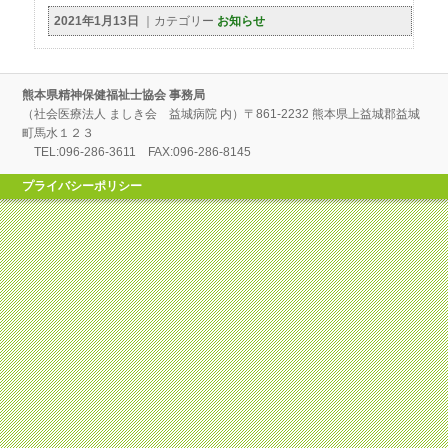
2021年1月13日
｜カテゴリー
お知らせ
熊本県精神保健福祉士協会 事務局
（社会医療法人 ましき会 益城病院 内）〒861-2232 熊本県上益城郡益城
町馬水１２３
TEL:096-286-3611 FAX:096-286-8145
プライバシーポリシー