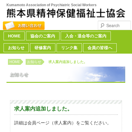
Kumamoto Association of Psychiatric Social Workers
Search
HOME
Skip to primary content
Skip to secondary content
協会のご案内
入会・退会等のご案内
Main menu
お知らせ
研修案内
リンク集
会員の皆様へ
HOME
お知らせ
求人案内追加しました。
求人案内追加しました。
詳細は会員ページ（求人案内）をご覧ください。