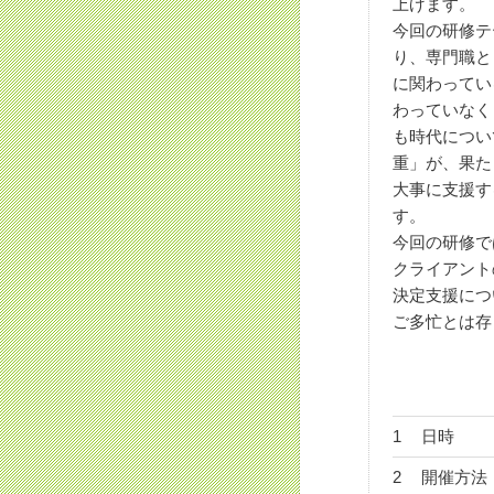
上げます。
今回の研修テ
り、専門職と
に関わってい
わっていなく
も時代につい
重」が、果た
大事に支援す
す。
今回の研修で
クライアント
決定支援につ
ご多忙とは存
1
日時
2
開催方法