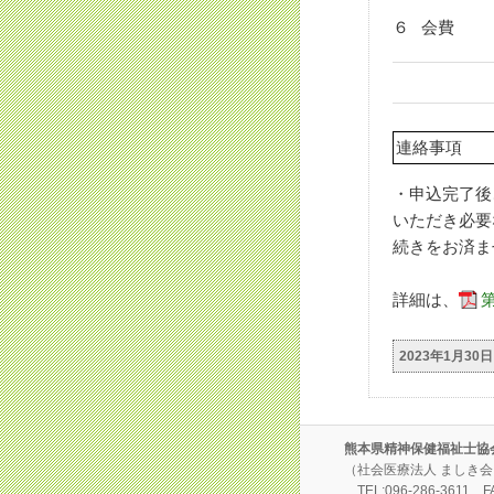
６
会費
連絡事項
・申込完了後
いただき必要
続きをお済ま
詳細は、
2023年1月30日
熊本県精神保健福祉士協
（社会医療法人 ましき会 
TEL:096-286-3611 FA