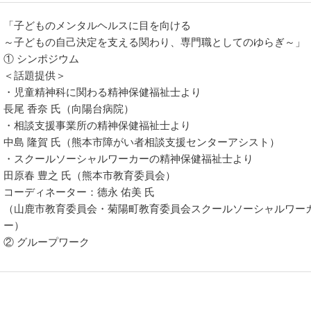
「子どものメンタルヘルスに目を向ける
～子どもの自己決定を支える関わり、専門職としてのゆらぎ～」
① シンポジウム
＜話題提供＞
・児童精神科に関わる精神保健福祉士より
長尾 香奈 氏（向陽台病院）
・相談支援事業所の精神保健福祉士より
中島 隆賀 氏（熊本市障がい者相談支援センターアシスト）
・スクールソーシャルワーカーの精神保健福祉士より
田原春 豊之 氏（熊本市教育委員会）
コーディネーター：德永 佑美 氏
（山鹿市教育委員会・菊陽町教育委員会スクールソーシャルワー
ー）
② グループワーク