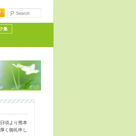
Search
ク集
。日頃より熊本
、厚く御礼申し