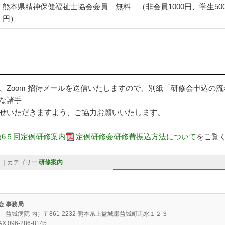
熊本県精神保健福祉士協会会員 無料 （非会員1000円、学生50
円）
、Zoom 招待メールを送信いたしますので、別紙「研修会申込の
な諸手
せいただきますよう、ご協力お願いいたします。
第6５回定例研修案内
定例研修会研修費振込方法について
をご覧
｜カテゴリー
研修案内
会 事務局
益城病院 内）〒861-2232 熊本県上益城郡益城町馬水１２３
X:096-286-8145