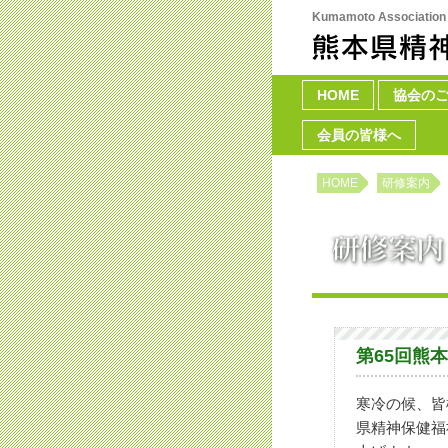
Kumamoto Association o
HOME
Skip to primary co
Skip to secondary 
協会の
Main menu
会員の皆様へ
HOME
研修案内
第65回熊
寒冷の候、皆
県精神保健福