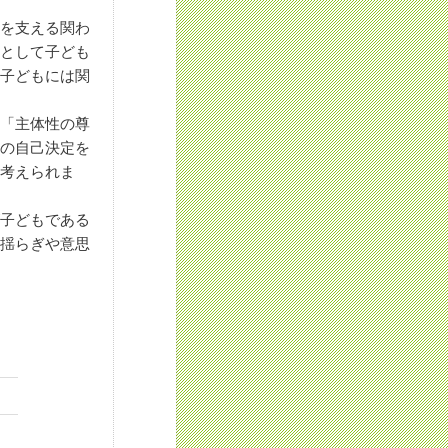
定を支える関わ
トとして子ども
、子どもには関
る「主体性の尊
もの自己決定を
も考えられま
が子どもである
る揺らぎや意思