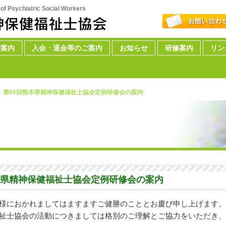
f Psychiatric Social Workers
ntent
content
ご案内
入会・退会等のご案内
お知らせ
研修案内
リン
第65回熊本県精神保健福祉士協会定例研修会の案内
本県精神保健福祉士協会定例研修会の案内
様におかれましてはますますご健勝のこととお慶び申し上げます
祉士協会の活動につきましては格別のご理解とご協力をいただき