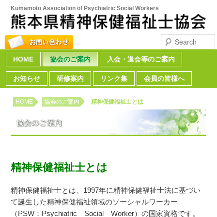
Kumamoto Association of Psychiatric Social Workers
Search
HOME
Skip to primary content
Skip to secondary content
協会のご案内
入会・退会等のご案内
Main menu
お知らせ
研修案内
リンク集
会員の皆様へ
HOME
協会のご案内
精神保健福祉士とは
精神保健福祉士とは
精神保健福祉士とは、1997年に精神保健福祉士法に基づい
て誕生した精神保健福祉領域のソーシャルワーカー
（PSW：Psychiatric Social Worker）の国家資格です。