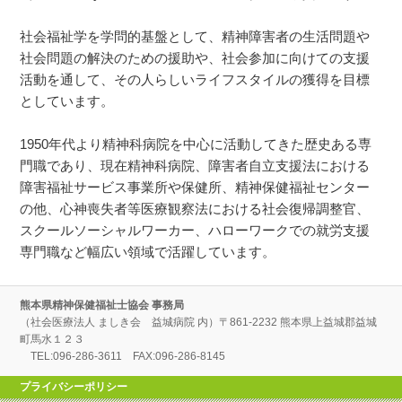
社会福祉学を学問的基盤として、精神障害者の生活問題や
社会問題の解決のための援助や、社会参加に向けての支援
活動を通して、その人らしいライフスタイルの獲得を目標
としています。
1950年代より精神科病院を中心に活動してきた歴史ある専
門職であり、現在精神科病院、障害者自立支援法における
障害福祉サービス事業所や保健所、精神保健福祉センター
の他、心神喪失者等医療観察法における社会復帰調整官、
スクールソーシャルワーカー、ハローワークでの就労支援
専門職など幅広い領域で活躍しています。
熊本県精神保健福祉士協会 事務局
（社会医療法人 ましき会 益城病院 内）〒861-2232 熊本県上益城郡益城
町馬水１２３
TEL:096-286-3611 FAX:096-286-8145
プライバシーポリシー