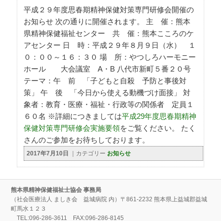
平成２９年度思春期精神保健対策専門研修会開催の
お知らせ 次の通りに開催されます。 主 催：熊本
県精神保健福祉センター 共 催：熊本こころのケ
アセンター 日 時：平成２９年８月９日（水） １
０：００～１６：３０ 場 所：やつしろハーモニー
ホール 大会議室 A・B 八代市新町５番２０号
テーマ：午 前 「子どもと自殺 予防と事後対
策」 午 後 「今日から使える動機づけ面接」 対
象者：教育・医療・福祉・行政等の関係者 定員１
６０名 ※詳細につきましては
平成29年度思春期精神
保健対策専門研修会実施要領
をご覧ください。 たく
さんのご参加をお待ちしております。
2017年7月10日
｜カテゴリー
お知らせ
熊本県精神保健福祉士協会 事務局
（社会医療法人 ましき会 益城病院 内）〒861-2232 熊本県上益城郡益城
町馬水１２３
TEL:096-286-3611 FAX:096-286-8145