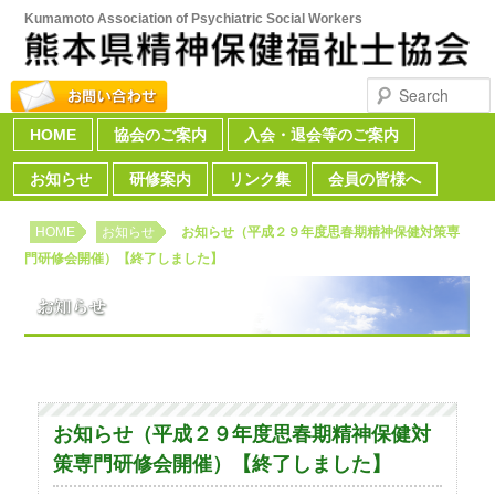
Kumamoto Association of Psychiatric Social Workers
Search
HOME
Skip to primary content
Skip to secondary content
協会のご案内
入会・退会等のご案内
Main menu
お知らせ
研修案内
リンク集
会員の皆様へ
HOME
お知らせ
お知らせ（平成２９年度思春期精神保健対策専
門研修会開催）【終了しました】
お知らせ（平成２９年度思春期精神保健対
策専門研修会開催）【終了しました】