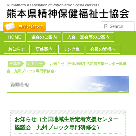
Kumamoto Association of Psychiatric Social Workers
Search
HOME
Skip to primary content
Skip to secondary content
協会のご案内
入会・退会等のご案内
Main menu
お知らせ
研修案内
リンク集
会員の皆様へ
HOME
お知らせ
お知らせ（全国地域生活定着支援センター協議
会 九州ブロック専門研修会）
お知らせ（全国地域生活定着支援センター
協議会 九州ブロック専門研修会）