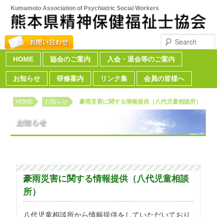
Kumamoto Association of Psychiatric Social Workers
Search
HOME
Skip to primary content
Skip to secondary content
協会のご案内
入会・退会等のご案内
Main menu
お知らせ
研修案内
リンク集
会員の皆様へ
HOME
お知らせ
豪雨災害に関する情報提供（八代児童相談所）
豪雨災害に関する情報提供（八代児童相談
所）
八代児童相談所から情報提供をしていただいており