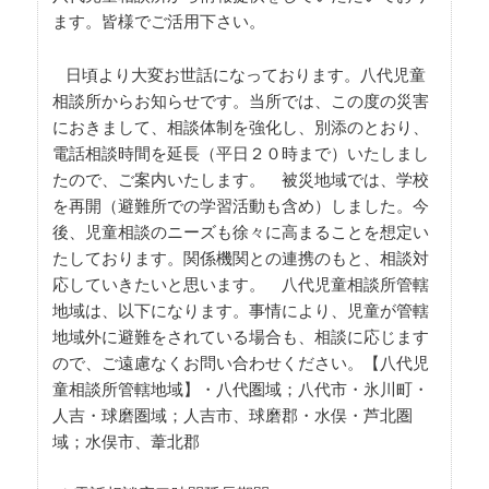
ます。皆様でご活用下さい。
日頃より大変お世話になっております。八代児童
相談所からお知らせです。当所では、この度の災害
におきまして、相談体制を強化し、別添のとおり、
電話相談時間を延長（平日２０時まで）いたしまし
たので、ご案内いたします。 被災地域では、学校
を再開（避難所での学習活動も含め）しました。今
後、児童相談のニーズも徐々に高まることを想定い
たしております。関係機関との連携のもと、相談対
応していきたいと思います。 八代児童相談所管轄
地域は、以下になります。事情により、児童が管轄
地域外に避難をされている場合も、相談に応じます
ので、ご遠慮なくお問い合わせください。【八代児
童相談所管轄地域】・八代圏域；八代市・氷川町・
人吉・球磨圏域；人吉市、球磨郡・水俣・芦北圏
域；水俣市、葦北郡